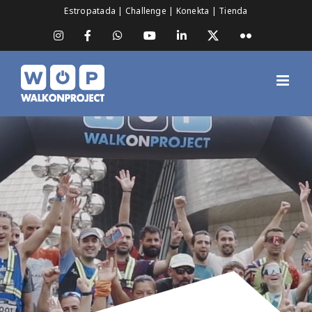
Saltar
Estropatada
|
Challenge
|
Konekta
|
Tienda
al
contenido
Instagram
Facebook
WhatsApp
YouTube
LinkedIn
X
Flickr