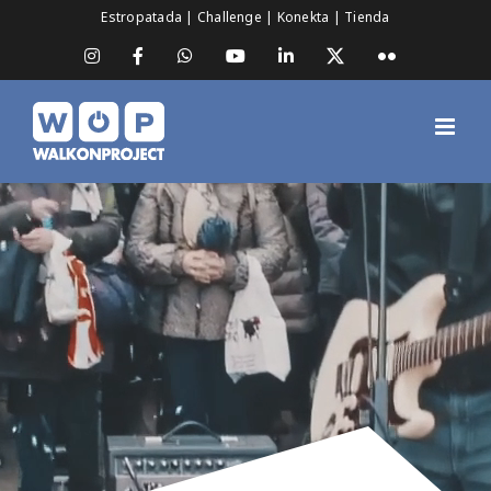
Saltar
Estropatada
|
Challenge
|
Konekta
|
Tienda
al
contenido
Instagram
Facebook
WhatsApp
YouTube
LinkedIn
X
Flickr